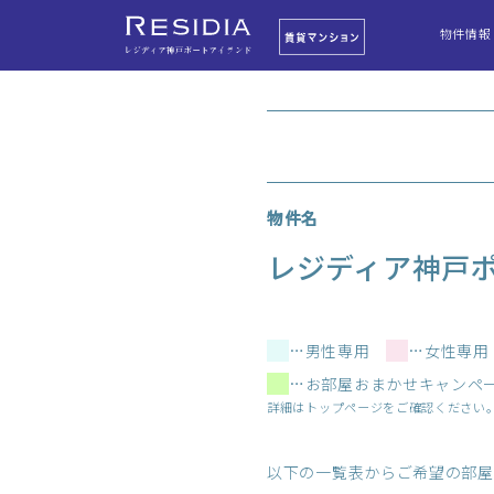
物件情報
レジディア神戸ポー
レジディア神戸ポー
サウス·セ
ノース
物件名
レジディア神戸ポ
…男性専用
…女性専
…お部屋おまかせキャンペ
詳細はトップページをご確認ください
以下の一覧表からご希望の部屋