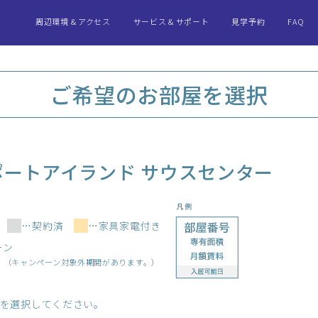
周辺環境 & アクセス
サービス & サポート
見学予約
FAQ
トアイランド
トアイランド
レジディア神戸ポート
レジディア神戸ポート
レジディ
レジディ
ンター
サウス·セン
ノース
サ
ご希望のお部屋を選択
ートアイランド サウスセンター
用
…契約済
…家具家電付き
ーン
。
（キャンペーン対象外期間があります。）
を選択してください。